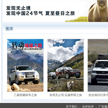
图库
三菱西藏探享之旅
发现无止境 征越界限之旅
创业项目纪录
关于我们
-
合作伙伴
-
广告服