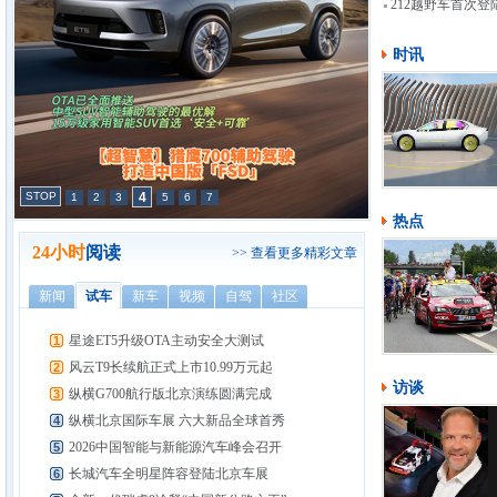
上市
212越野车首次
展
时讯
STOP
4
1
2
3
5
6
7
热点
24小时
阅读
>> 查看更多精彩文章
新闻
试车
新车
视频
自驾
社区
星途ET5升级OTA主动安全大测试
1
风云T9长续航正式上市10.99万元起
2
访谈
纵横G700航行版北京演练圆满完成
3
纵横北京国际车展 六大新品全球首秀
4
2026中国智能与新能源汽车峰会召开
5
长城汽车全明星阵容登陆北京车展
6