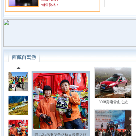
销售价格：
西藏自驾游
3008贡嘎雪山之旅
陆风X8米亚罗色达秋日传奇之旅