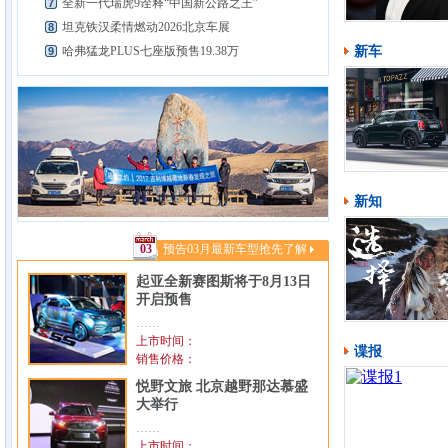
全新一代瑞虎9诠释“中国新公路之王”
7
坦克铁汉柔情燃动2026北京车展
8
哈弗猛龙PLUS七座版预售19.38万
新车
9
新知
03
预告03月最新车型抢先了解
起亚全新赛图斯将于8月13日
开启预售
……
上市时间：
谍报
销售价格：
悦野文旅 北京越野那达慕盛
大举行
……
上市时间：