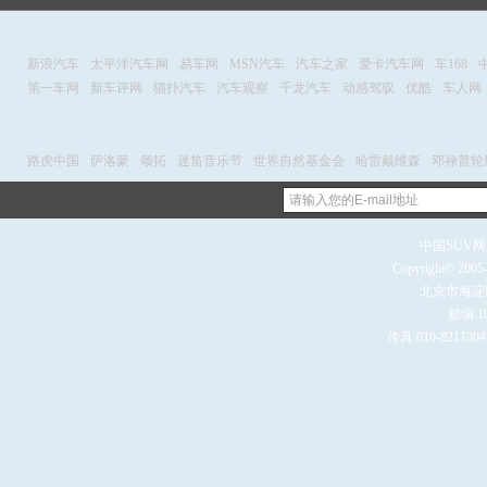
新浪汽车
太平洋汽车网
易车网
MSN汽车
汽车之家
爱卡汽车网
车168
第一车网
新车评网
猫扑汽车
汽车观察
千龙汽车
动感驾驭
优酷
车人网
路虎中国
萨洛蒙
颂拓
迷笛音乐节
世界自然基金会
哈雷戴维森
邓禄普轮
中国SUV网
Copyright© 2005
北京市海淀
邮编:10
传真:010-8211304