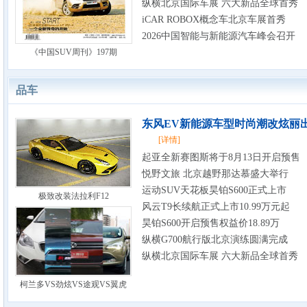
纵横北京国际车展 六大新品全球首秀
iCAR ROBOX概念车北京车展首秀
2026中国智能与新能源汽车峰会召开
《中国SUV周刊》197期
品车
东风EV新能源车型时尚潮改炫丽
[详情]
起亚全新赛图斯将于8月13日开启预售
悦野文旅 北京越野那达慕盛大举行
运动SUV天花板昊铂S600正式上市
极致改装法拉利F12
风云T9长续航正式上市10.99万元起
昊铂S600开启预售权益价18.89万
纵横G700航行版北京演练圆满完成
纵横北京国际车展 六大新品全球首秀
柯兰多VS劲炫VS途观VS翼虎