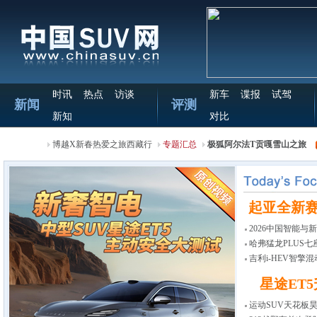
时讯
热点
访谈
新车
谍报
试驾
新闻
评测
新知
对比
博越X新春热爱之旅西藏行
专题汇总
极狐阿尔法T贡嘎雪山之旅
起亚全新赛
2026中国智能与
会召开
哈弗猛龙PLUS七
19.38万
吉利i-HEV智擎
布
星途ET
运动SUV天花板昊