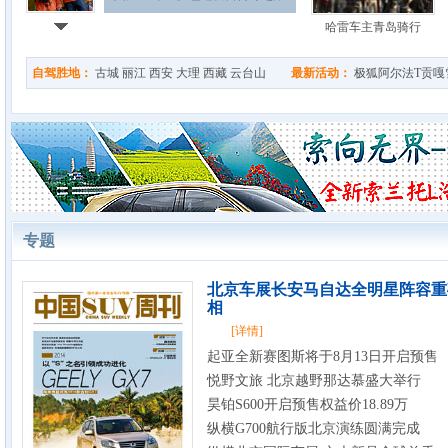
哈雷车主青岛骑行
自驾胜地：
古城
丽江
西安
大理
西藏
云台山
最新活动：
极狐阿尔法T贡嘎
专题
北京车展长安马自达全明星阵容重
相
[详情]
起亚全新赛图斯将于8月13日开启预售
悦野文旅 北京越野那达慕盛大举行
昊铂S600开启预售权益价18.89万
纵横G700航行版北京演练圆满完成