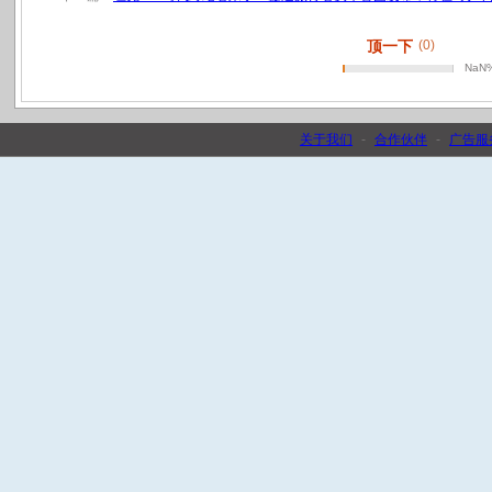
顶一下
(0)
NaN
关于我们
-
合作伙伴
-
广告服