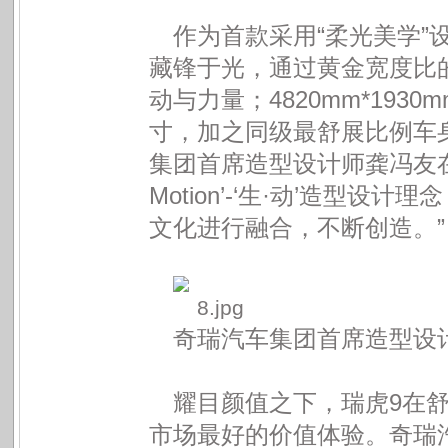
作为首款采用“柔光美学”
藏锋于光，通过黄金宽度比的
动与力量；4820mm*1930
寸，加之同级最舒展比例车
集团首席造型设计师龚冯友在造型
Motion’-‘生·动’造型
文化进行融合，不断创造。”
奇瑞汽车集团首席造型设
耀目颜值之下，瑞虎9在
市场最好的价值体验。奇瑞