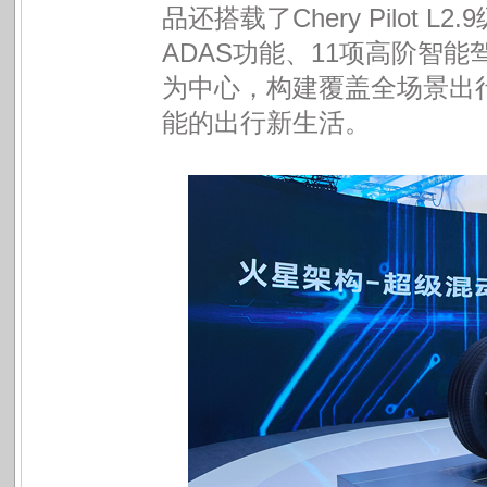
品还搭载了Chery Pilot
ADAS功能、11项高阶智
为中心，构建覆盖全场景出
能的出行新生活。