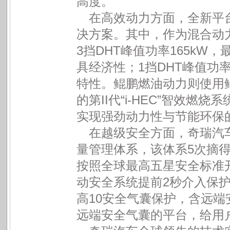
高度。
在高效动力方面，全新平
决方案。其中，作为混合动
3挡DHT峰值功率165kW，
具经济性；1挡DHT峰值功
特性。鲲鹏燃油动力则使用鲲
的第II代“i-HEC”智效
实现强劲动力性与节能环保
在越级安全方面，奇瑞汽
量管理体系，该体系5次摘得
按照全球最高五星安全标准
动安全系统提前2秒介入保
高10安全气囊保护，含远
远端安全气囊的平台，给用