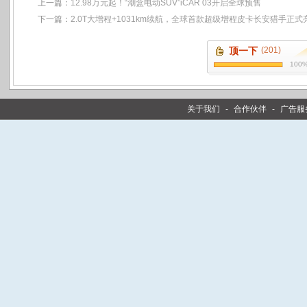
上一篇：
12.98万元起！“潮盒电动SUV”iCAR 03开启全球预售
下一篇：
2.0T大增程+1031km续航，全球首款超级增程皮卡长安猎手正式
顶一下
(201)
100
关于我们
-
合作伙伴
-
广告服