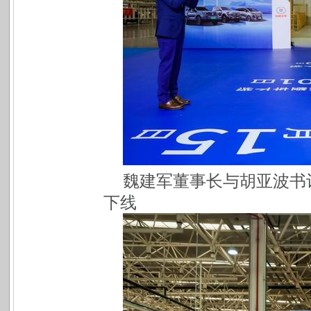
魏建军董事长与胡亚波书
下线