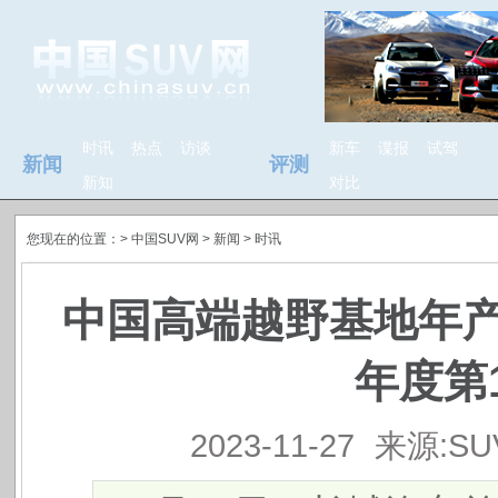
时讯
热点
访谈
新车
谍报
试驾
新闻
评测
新知
对比
您现在的位置：>
中国SUV网
> 新闻 >
时讯
中国高端越野基地年产
年度第
2023-11-27
来源:S