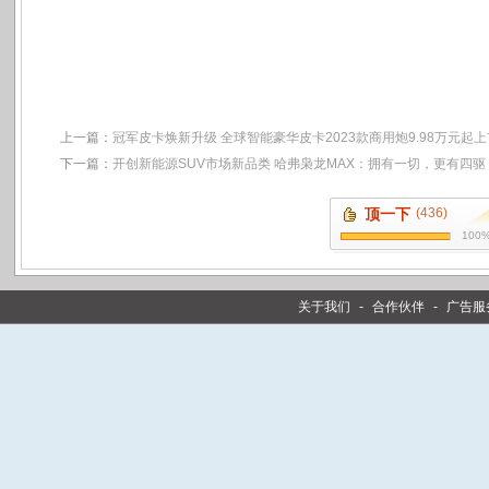
上一篇：
冠军皮卡焕新升级 全球智能豪华皮卡2023款商用炮9.98万元起上
下一篇：
开创新能源SUV市场新品类 哈弗枭龙MAX：拥有一切，更有四驱
顶一下
(436)
100
关于我们
-
合作伙伴
-
广告服