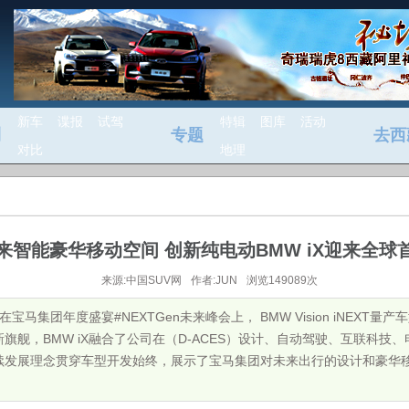
新车
谍报
试驾
特辑
图库
活动
测
专题
去西
对比
地理
来智能豪华移动空间 创新纯电动BMW iX迎来全球
来源:中国SUV网
作者:JUN
浏览149089次
宝马集团年度盛宴#NEXTGen未来峰会上， BMW Vision iNEXT量产
旗舰，BMW iX融合了公司在（D-ACES）设计、自动驾驶、互联科技
续发展理念贯穿车型开发始终，展示了宝马集团对未来出行的设计和豪华