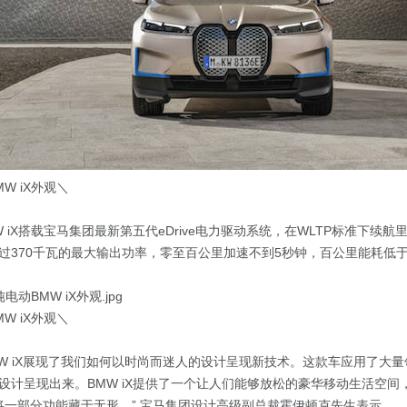
W iX外观＼
 iX搭载宝马集团最新第五代eDrive电力驱动系统，在WLTP标准下续航
过370千瓦的最大输出功率，零至百公里加速不到5秒钟，百公里能耗低于
W iX外观＼
MW iX展现了我们如何以时尚而迷人的设计呈现新技术。这款车应用了大
设计呈现出来。BMW iX提供了一个让人们能够放松的豪华移动生活空间，
科技将一部分功能藏于无形。” 宝马集团设计高级副总裁霍伊顿克先生表示。