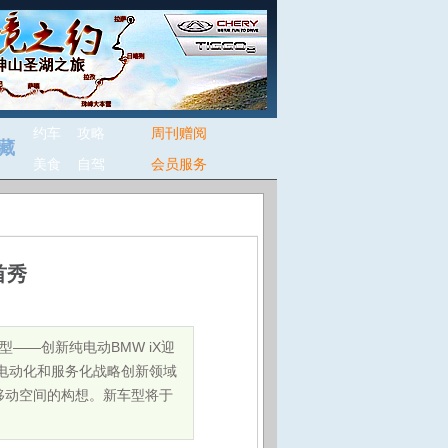
约车
攻略
周刊赠阅
藏
美食
自驾
会员服务
首秀
车型——创新纯电动BMW iX迎
、电动化和服务化战略创新领域
移动空间的构想。新车型将于