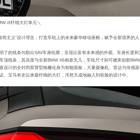
W iX纤细大灯单元＼
“极简主义”设计理念，打造车轮上的未来豪华移动座舱，赋予全新境界的
明了的线条勾勒出SAV车身轮廓，呈现出富有未来感的外观。车身长度和宽
车顶线条，其高度与全新BMW X6相差无几，车轮尺寸则可媲美创新BMW
直设计的全封闭双肾型格栅化身为智能面板，大量摄像机、雷达与传感器
证。宝马有史以来最纤细的大灯，浑然天成地融入到前脸的设计中。