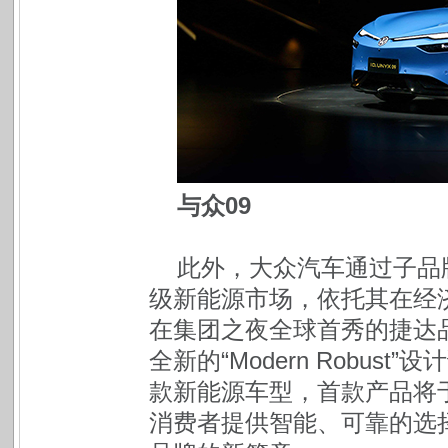
与众09
此外，大众汽车通过子品
级新能源市场，依托其在经
在集团之夜全球首秀的捷达品牌
全新的“Modern Robus
款新能源车型，首款产品将
消费者提供智能、可靠的选