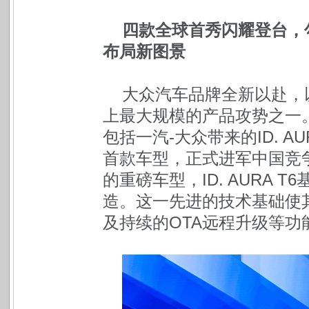
四款全球首秀闪耀登台，
布局新图景
大众汽车品牌全新以赴，
上最大规模的产品攻势之一
包括一汽-大众带来的ID. AU
首款车型，正式进军中国竞
的重磅车型，ID. AURA 
造。这一先进的技术基础使
及持续的OTA远程升级等功