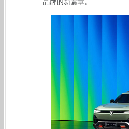
品牌的新篇章。