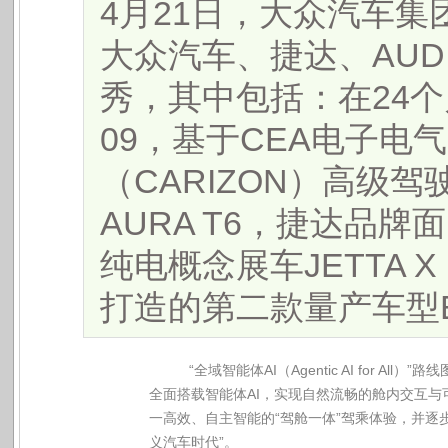
4月21日，大众汽车
大众汽车、捷达、AU
秀，其中包括：在24
09，基于CEA电子电
（CARIZON）高级驾
AURA T6，捷达品
纯电概念展车JETTA 
打造的第二款量产车型E7X
“全域智能体AI（Agentic AI for A
全面搭载智能体AI，实现自然流畅的舱内交互与可
一高效、自主智能的“驾舱一体”驾乘体验，并逐
义汽车时代”。