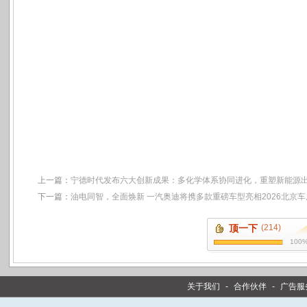
上一篇：
宁德时代发布六大创新成果：多化学体系协同进化，重塑新能源
下一篇：
油电同智，全面焕新 一汽奥迪将携多款重磅车型亮相2026北京车
顶一下
(214)
100
关于我们
-
合作伙伴
-
广告服