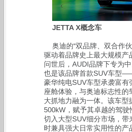
JETTA X概念车
奥迪的“双品牌、双合作
驱动着品牌史上最大规模产品布局
问世后，AUDI品牌下专为
也是该品牌首款SUV车型—
豪华纯电SUV车型承袭富
座舱体验，与奥迪标志性的驾控
大抓地力融为一体。该车型提
500kW，赋予其卓越的驾驶
切入大型SUV细分市场，
时兼具强大日常实用性的产