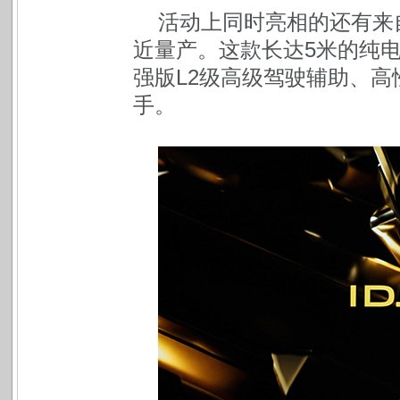
活动上同时亮相的还有来
近量产。这款长达5米的纯
强版L2级高级驾驶辅助、高
手。