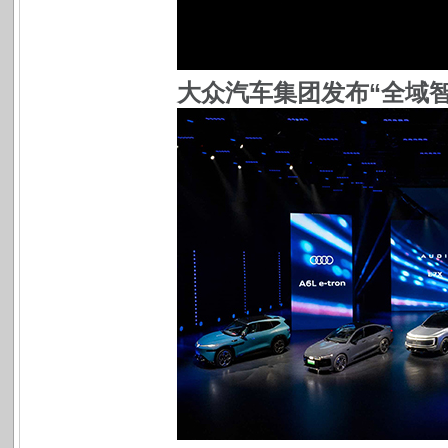
大众汽车集团发布“全域智