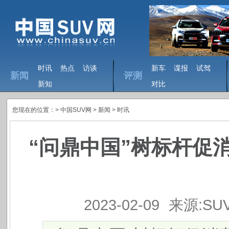
时讯
热点
访谈
新车
谍报
试驾
新闻
评测
新知
对比
您现在的位置：>
中国SUV网
> 新闻 >
时讯
“问鼎中国”树标杆促消
2023-02-09
来源:SU