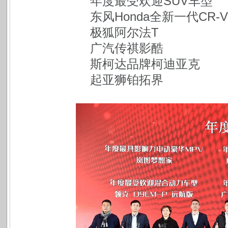
年度最受欢迎SUV车型
东风Honda全新一代CR-V
极狐阿尔法T
广汽传祺影酷
斯柯达品牌柯迪亚克
起亚狮铂拓界