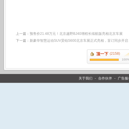
上一篇：
预售价21.48万元！北京越野BJ40增程长续航版亮相北京车展
下一篇：
新豪华智慧运动SUV昊铂S600北京车展正式亮相，盲订同步开启
顶一下
(2158)
100
关于我们
-
合作伙伴
-
广告服