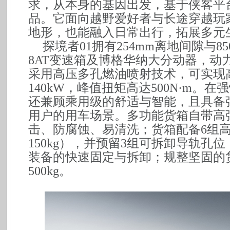
求，从本身的基因出发，基于侠客平
品。它面向越野爱好者与长途穿越玩
地形，也能融入日常出行，拓展多元
探境者01拥有254mm离地间隙与
8AT变速箱及博格华纳大分动器，动力
采用高压多孔燃油喷射技术，可实现
140kW，峰值扭矩高达500N·m。
还兼顾乘用级的舒适与智能，且具备
用户的用车场景。多功能货箱自带高
击、防腐蚀、易清洗；货箱配备6组
150kg），并预留3组可拆卸导轨孔
装备的快速固定与拆卸；规整坚固的
500kg。