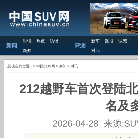
时讯
热点
访谈
新车
谍报
试驾
新闻
评测
新知
对比
您现在的位置：>
中国SUV网
> 新闻 >
时讯
212越野车首次登陆
名及
2026-04-28
来源:S