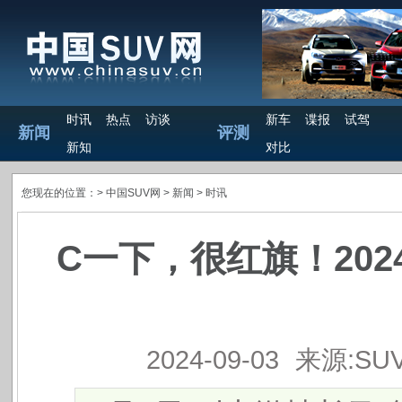
时讯
热点
访谈
新车
谍报
试驾
新闻
评测
新知
对比
您现在的位置：>
中国SUV网
> 新闻 >
时讯
C一下，很红旗！20
2024-09-03
来源:SU