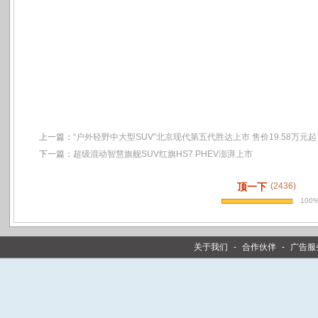
上一篇：
“户外轻野中大型SUV”北京现代第五代胜达上市 售价19.58万元起
下一篇：
超级混动智慧旗舰SUV红旗HS7 PHEV澎湃上市
顶一下
(2436)
100
关于我们
-
合作伙伴
-
广告服