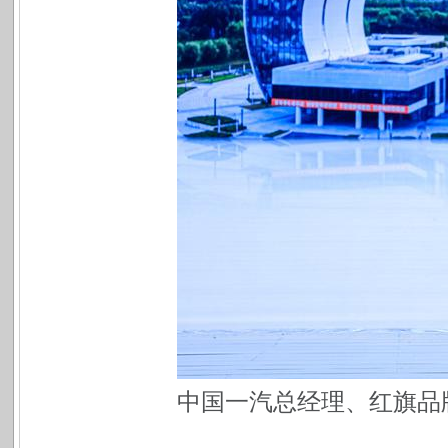
中国一汽总经理、红旗品