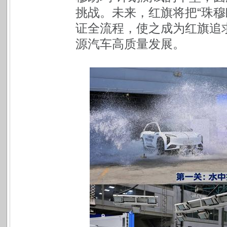
挑战。未来，红旗将把“珠穆
证全流程，使之成为红旗追
源汽车高质量发展。