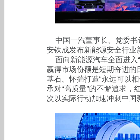
中国一汽董事长、党委书
安铁成发布新能源安全行业
面向新能源汽车全面进入
赢得市场份额是短期奋进的
基石。怀揣打造“永远可以相
承对“高质量”的不懈追求，
次以实际行动加速冲刺中国