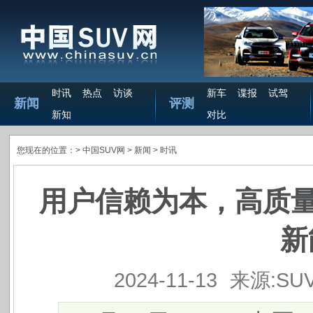
时讯
热点
访谈
新车
谍报
试驾
新闻
评测
新知
对比
您现在的位置：>
中国SUV网
> 新闻 >
时讯
用户信赖为本，高质量
新
2024-11-13
来源:SU