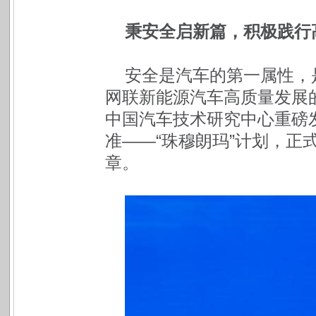
秉安全启新篇，积极践行
安全是汽车的第一属性，
网联新能源汽车高质量发展
中国汽车技术研究中心重磅
准——“珠穆朗玛”计划，正
章。