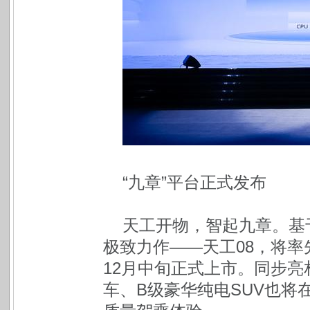
“九章”平台正式发布
天工开物，智起九章。基
极致力作——天工08，将率
12月中旬正式上市。同步亮
车、B级豪华纯电SUV也将