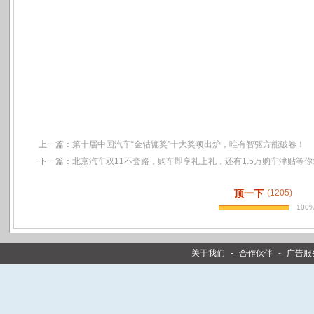
上一篇：
第十届中国汽车“金轱辘奖”十大奖项出炉，唯有智驱方能破卷！
下一篇：
北京汽车双11不套路，购车即享礼上礼，还有1.5万购车津贴等你
顶一下
(1205)
100
关于我们
-
合作伙伴
-
广告服