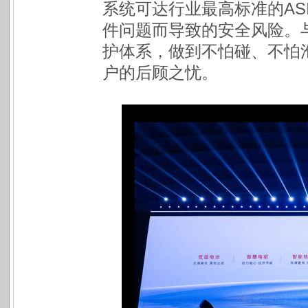
系统可达行业最高标准的AS
件问题而导致的安全风险。
护体系，做到不怕碰、不怕
户的后顾之忧。