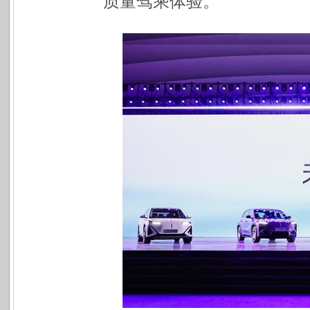
质量驾乘体验。