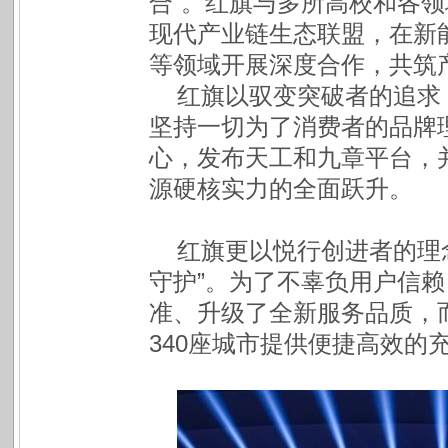
合”。红旗与多所高校和各
现代产业链生态联盟，在新
等领域开展深度合作，共筑
红旗以驭变突破者的追求
坚持一切为了消费者的品牌
心，发布天工和九章平台，
源硬核实力的全面跃升。
红旗更以悦行创进者的理
守护”。为了不辜负用户信
准、升级了全新服务品质，
340座城市提供便捷高效的