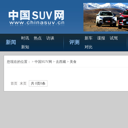
时讯
热点
访谈
新车
谍报
试驾
新闻
评测
新知
对比
您现在的位置： >
中国SUV网
> 去西藏 >
美食
首页
末页
共
0
页
0
条