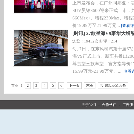
上市发布会，在广州阿那亚・
SUV昊铂S600迎来正式上市，
660Max+、增程230Max、增
价19.99万至21.99万元...
[查看详
[
时讯
]
27款星海V9豪华大增配
浏览：19452次 好评：214
​6月7日，在东风柳汽第十届6
海V9正式上市。新车共推出200k
尊贵型三款车型，官方指导价17.
16.99万元-21.99万元。...
[查看
首页
1
2
3
4
5
6
下一页
末页
共
1032
页
5159
条
关于我们
-
合作伙伴
-
广告服