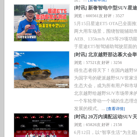
[
时讯
]
新奢智电中型SUV星途
浏览：600561次 好评：3527
5月15日星途ET5 OTA已全
两大用车场景，围绕智能辅助驾驶
AEB、135km/h AES等2
于星途ET5智驾辅助驾驶层面的
[
时讯
]
北京越野那达慕大会举办，
浏览：57521次 好评：3256
得生态者得天下！在国内越野S
为国字号的硬派越野SUV世家
生态大会，成为所有用户和市
北京越野给越野SUV市场带来
一个车轮带动一个城的生态理
发展的模式。...
[查看详情]
[
时讯
]
20万内满配运动SUV
浏览：65826次 好评：2158
6月12日，以“智享生活”为主