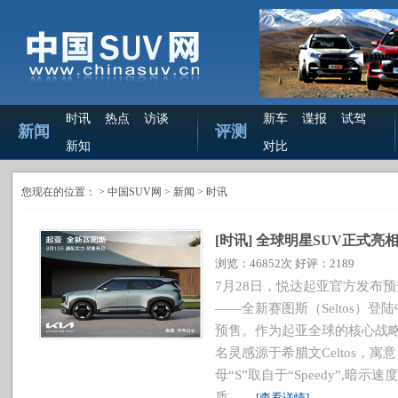
时讯
热点
访谈
新车
谍报
试驾
新闻
评测
新知
对比
您现在的位置： >
中国SUV网
> 新闻 >
时讯
[
时讯
]
全球明星SUV正式亮相 起
浏览：46852次 好评：2189
7月28日，悦达起亚官方发布
——全新赛图斯（Seltos）登
预售。作为起亚全球的核心战略
名灵感源于希腊文Celtos，
母“S”取自于“Speedy”,
质。...
[查看详情]