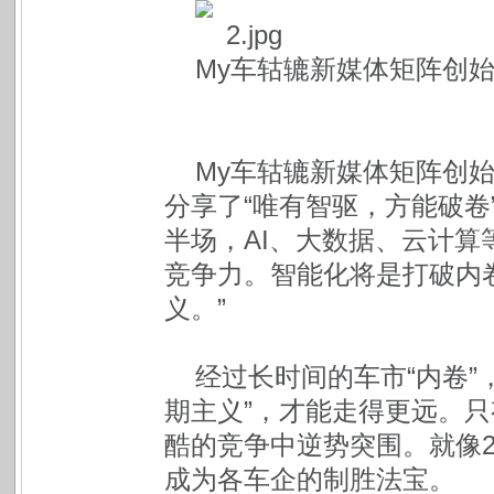
My车轱辘新媒体矩阵创始
My车轱辘新媒体矩阵创始
分享了“唯有智驱，方能破卷
半场，AI、大数据、云计
竞争力。智能化将是打破内
义。”
经过长时间的车市“内卷”
期主义”，才能走得更远。
酷的竞争中逆势突围。就像2
成为各车企的制胜法宝。