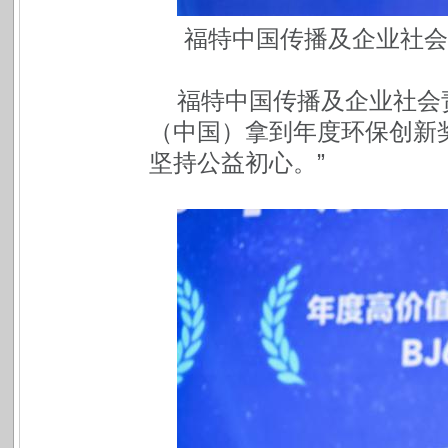
福特中国传播及企业社会
福特中国传播及企业社会
（中国）拿到年度环保创新
坚持公益初心。”