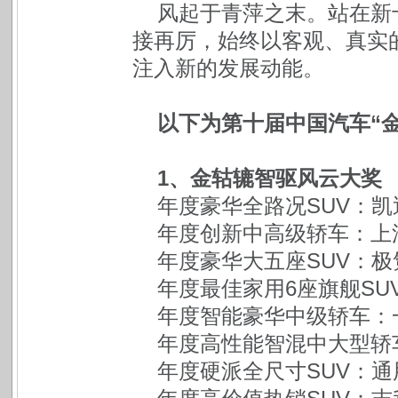
风起于青萍之末。站在新
接再厉，始终以客观、真实
注入新的发展动能。
以下为第十届中国汽车“
1、金轱辘智驱风云大奖
年度豪华全路况SUV：凯
年度创新中高级轿车：上汽
年度豪华大五座SUV：极
年度最佳家用6座旗舰SU
年度智能豪华中级轿车：一
年度高性能智混中大型轿车
年度硬派全尺寸SUV：通