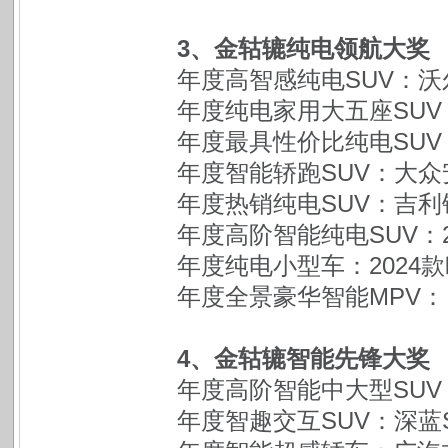
3、金轱辘纯电领航大奖
年度高智感纯电SUV：沃尔
年度纯电家用大五座SUV
年度最具性价比纯电SUV
年度智能轿跑SUV：大众安
年度热销纯电SUV：吉利
年度高阶智能纯电SUV：2
年度纯电小型车：2024
年度全景豪华智能MPV：
4、金轱辘智能先锋大奖
年度高阶智能中大型SUV
年度智趣交互SUV：深蓝S