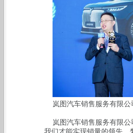
岚图汽车销售服务有限公
岚图汽车销售服务有限公
我们才能实现销量的领先。