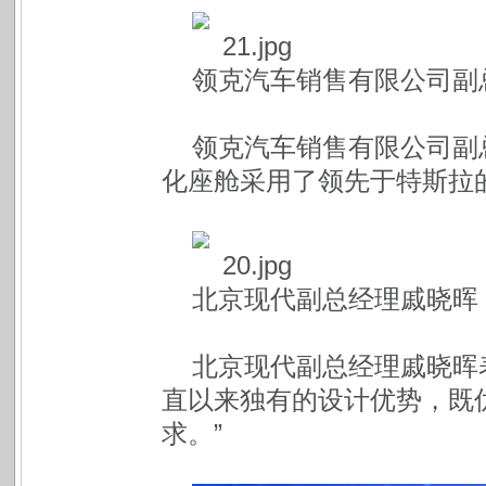
领克汽车销售有限公司副
领克汽车销售有限公司副总
化座舱采用了领先于特斯拉
北京现代副总经理戚晓晖
北京现代副总经理戚晓晖
直以来独有的设计优势，既
求。”