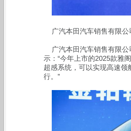
广汽本田汽车销售有限公
广汽本田汽车销售有限公
示：“今年上市的2025款雅阁率
超感系统，可以实现高速领
行。”