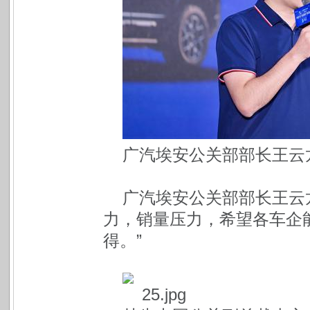
广汽埃安公关部部长王云
广汽埃安公关部部长王云
力，销量压力，希望各车企
得。”