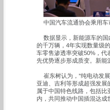
中国汽车流通协会乘用车
数据显示，新能源车的国内
的千万辆，4年实现数量级
车零售渗透率突破50%，
先优势逐步形成质变。新能
崔东树认为，“纯电动发
亚迪、吉利等形成超强发展
属于中国特色线路，包括比
内，共同推动中国插混达成世