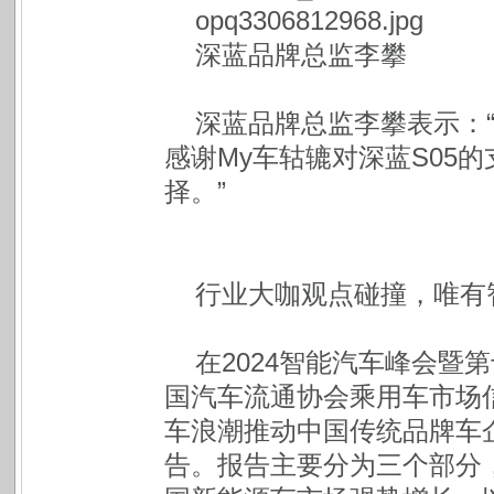
深蓝品牌总监李攀
深蓝品牌总监李攀表示：“
感谢My车轱辘对深蓝S05
择。”
行业大咖观点碰撞，唯有
在2024智能汽车峰会暨
国汽车流通协会乘用车市场
车浪潮推动中国传统品牌车
告。报告主要分为三个部分