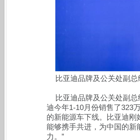
比亚迪品牌及公关处副总
比亚迪品牌及公关处副总
迪今年1-10月份销售了323
的新能源车下线。比亚迪刚
能够携手共进，为中国的新
力。”