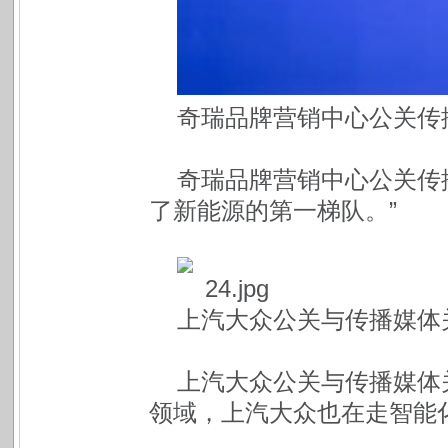
奇瑞品牌营销中心公关传
奇瑞品牌营销中心公关传
了新能源的第一梯队。”
上汽大众公关与传播媒体
上汽大众公关与传播媒体
领域，上汽大众也在走智能