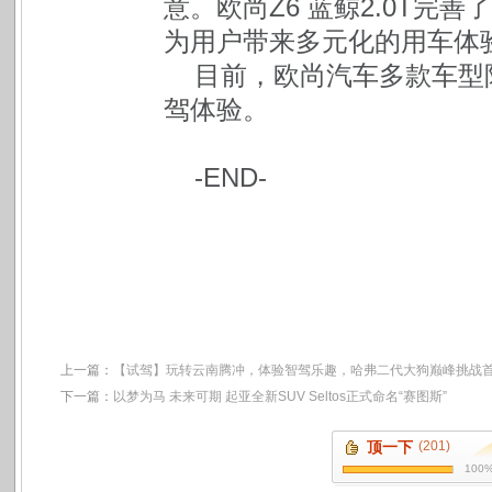
意。欧尚Z6 蓝鲸2.0T完
为用户带来多元化的用车体
目前，欧尚汽车多款车型
驾体验。
-END-
上一篇：
【试驾】玩转云南腾冲，体验智驾乐趣，哈弗二代大狗巅峰挑战
下一篇：
以梦为马 未来可期 起亚全新SUV Seltos正式命名“赛图斯”
顶一下
(201)
100