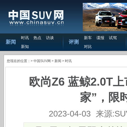
时讯
热点
访谈
新车
谍报
试驾
新闻
评测
新知
对比
您现在的位置：>
中国SUV网
> 新闻 >
时讯
欧尚Z6 蓝鲸2.0
家”，限时
2023-04-03
来源:S