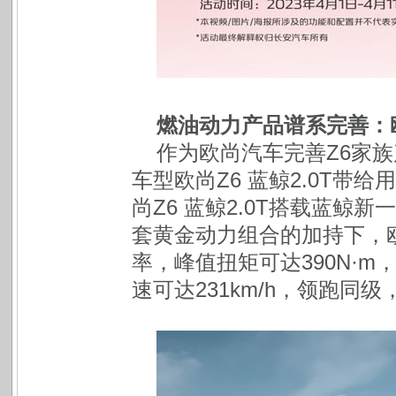
燃油动力产品谱系完善：
作为欧尚汽车完善Z6家
车型欧尚Z6 蓝鲸2.0T带
尚Z6 蓝鲸2.0T搭载蓝鲸新
套黄金动力组合的加持下，欧尚
率，峰值扭矩可达390N·m
速可达231km/h，领跑