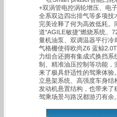
+双涡管电控涡轮增压、电
全系双边四出排气等多项技术与
完美诠释了何为高效低耗。同时
道“AGILE敏捷”燃烧系统
量机油泵、双调温器平行冷
气格栅使得欧尚Z6 蓝鲸2.
力组合还拥有集成式换挡系
制、精准油压控制等功能，
来了极具舒适性的驾乘体验
立悬架系统、高强度车身结构
发动机悬置结构，也带来了
驾乘场景与路况都游刃有余