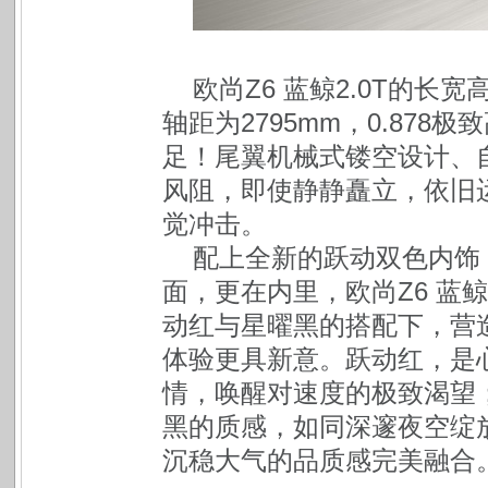
欧尚Z6 蓝鲸2.0T的长宽高
轴距为2795mm，0.87
足！尾翼机械式镂空设计、自
风阻，即使静静矗立，依旧运
觉冲击。
配上全新的跃动双色内饰
面，更在内里，欧尚Z6 蓝鲸
动红与星曜黑的搭配下，营
体验更具新意。跃动红，是
情，唤醒对速度的极致渴望
黑的质感，如同深邃夜空绽
沉稳大气的品质感完美融合