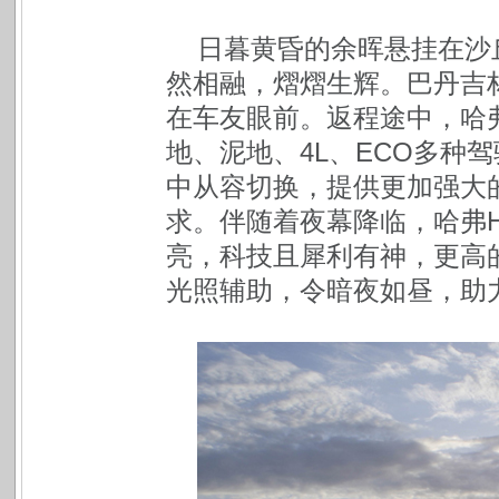
日暮黄昏的余晖悬挂在沙
然相融，熠熠生辉。巴丹吉
在车友眼前。返程途中，哈弗
地、泥地、4L、ECO多种
中从容切换，提供更加强大
求。伴随着夜幕降临，哈弗H
亮，科技且犀利有神，更高
光照辅助，令暗夜如昼，助