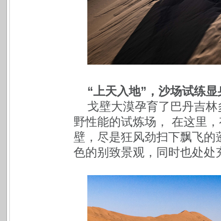
“上天入地”，沙场试练显
戈壁大漠孕育了巴丹吉林
野性能的试炼场， 在这里
壁，尽是狂风劲扫下飘飞的
色的别致景观，同时也处处