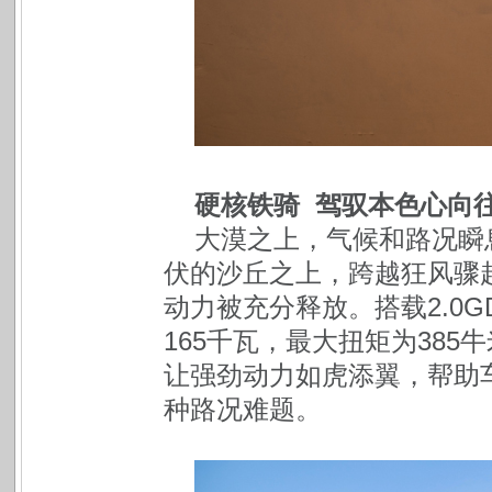
硬核铁骑 驾驭本色心向
大漠之上，气候和路况瞬
伏的沙丘之上，跨越狂风骤
动力被充分释放。搭载2.0
165千瓦，最大扭矩为385
让强劲动力如虎添翼，帮助
种路况难题。