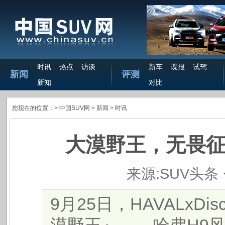
时讯
热点
访谈
新车
谍报
试驾
新闻
评测
新知
对比
您现在的位置：>
中国SUV网
> 新闻 >
时讯
大漠野王，无畏征
来源:SUV头条
9月25日，HAVALxDi