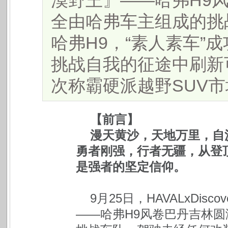
漠野王』——哈弗H9
全由哈弗车主组成的挑
哈弗H9，“素人素车”
挑战自我的征途中刷新
次称霸硬派越野SUV市场。.
【前言】
漫天黄沙，天地万里，自
勇者刚强，行者无疆，从登
是强者的坚定信仰。
9月25日，HAVALxDi
——哈弗H9风卷巴丹吉林