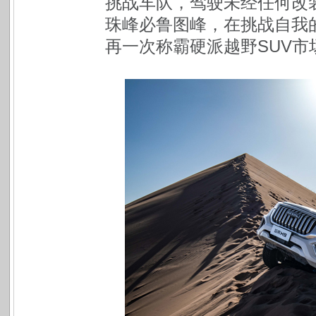
挑战车队，驾驶未经任何改装
珠峰必鲁图峰，在挑战自我
再一次称霸硬派越野SUV市