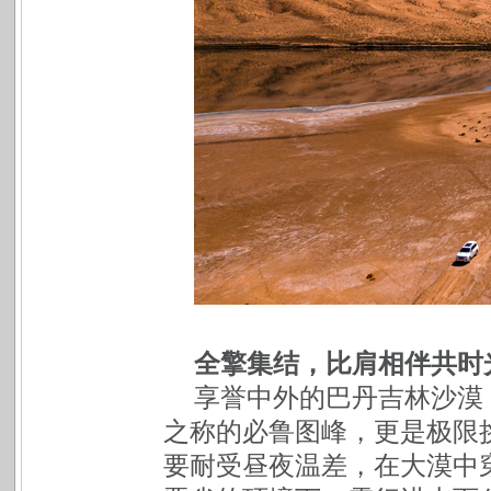
全擎集结，比肩相伴共时
享誉中外的巴丹吉林沙漠
之称的必鲁图峰，更是极限
要耐受昼夜温差，在大漠中