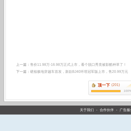
上一篇：
售价11.98万-16.98万正式上市，看个脱口秀竟被影酷种草了！
下一篇：
硬核极地穿越车首发，新款BJ40环塔冠军版上市，售20.99万元
顶一下
(201)
100
关于我们
-
合作伙伴
-
广告服