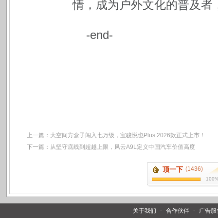
情，成为户外文化的普及者
-end-
上一篇：
大空间方盒子闯入七万级，宝骏悦也Plus 2026款正式上市！
下一篇：
从坚守底线到超越上限，风云A9L定义中国汽车价值高度
顶一下
(1436)
100
关于我们
-
合作伙伴
-
广告服