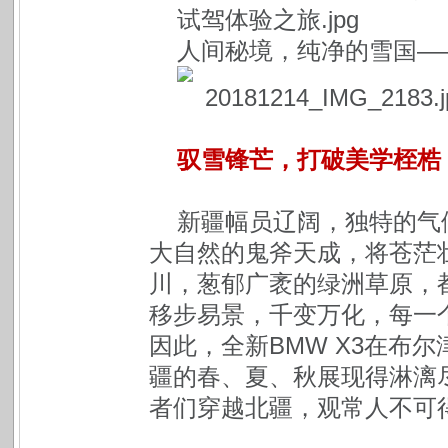
人间秘境，纯净的雪国—
驭雪锋芒，打破美学桎梏
新疆幅员辽阔，独特的气
大自然的鬼斧天成，将苍茫
川，葱郁广袤的绿洲草原，都
移步易景，千变万化，每一个
因此，全新BMW X3在布
疆的春、夏、秋展现得淋漓尽
者们穿越北疆，观常人不可得