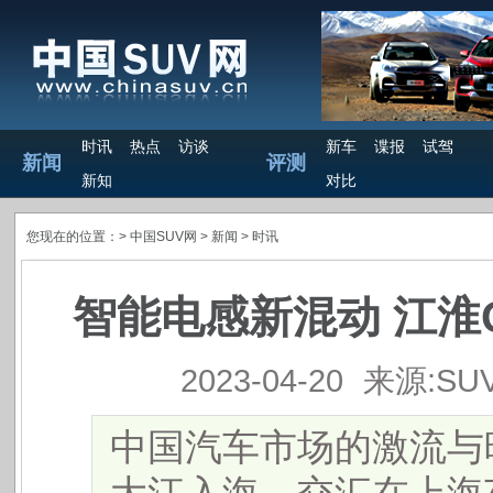
时讯
热点
访谈
新车
谍报
试驾
新闻
评测
新知
对比
您现在的位置：>
中国SUV网
> 新闻 >
时讯
智能电感新混动 江淮
2023-04-20
来源:SU
中国汽车市场的激流与暗