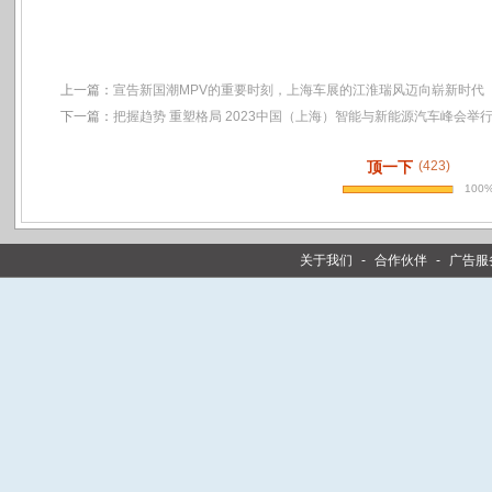
上一篇：
宣告新国潮MPV的重要时刻，上海车展的江淮瑞风迈向崭新时代
下一篇：
把握趋势 重塑格局 2023中国（上海）智能与新能源汽车峰会举
顶一下
(423)
100
关于我们
-
合作伙伴
-
广告服