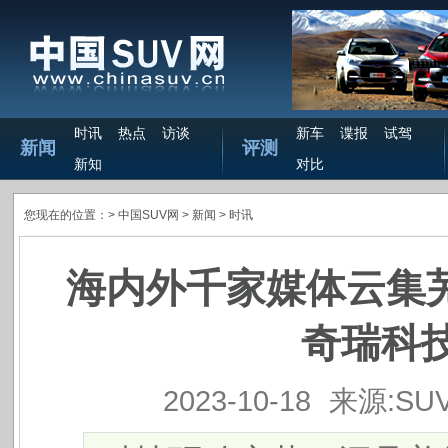
时讯
热点
访谈
新车
谍报
试驾
新闻
评测
新知
对比
您现在的位置：>
中国SUV网
> 新闻 >
时讯
海内外千家媒体云集芜
奇瑞科技
2023-10-18
来源:SU