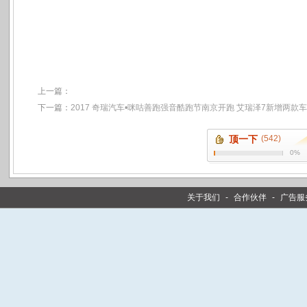
上一篇：
下一篇：
2017 奇瑞汽车•咪咕善跑强音酷跑节南京开跑 艾瑞泽7新增两款
顶一下
(542)
0%
关于我们
-
合作伙伴
-
广告服