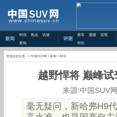
时讯
热点
访谈
新车
谍报
试驾
新闻
评测
新知
对比
您现在的位置：>
中国SUV网
> 新闻 >
时讯
越野悍将 巅峰试
来源:中国SUV
毫无疑问，新哈弗H9