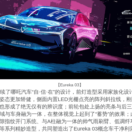
【Eureka 03】
 03延续了哪吒汽车“自·信·在”的设计，前灯造型采用家族化
姿态更加矫健，侧面内置LED光栅点亮的阵列斜拉线，
也形成了绝无仅有的辨识度；前轮包处上扬的亮条与后三
区域与车身融为一体，在整体视觉上起到了“蓄势”的效果
隙指纹开门系统、与A柱融为一体的帅气雨刷臂、低调纤
等系列精妙造型，共同塑造出了Eureka 03概念车干净