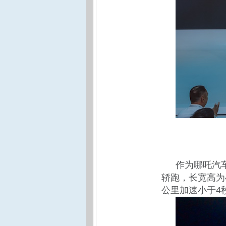
作为哪吒汽车
轿跑，长宽高为48
公里加速小于4秒