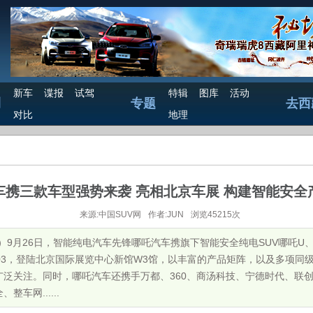
新车
谍报
试驾
特辑
图库
活动
测
专题
去西
对比
地理
车携三款车型强势来袭 亮相北京车展 构建智能安全
来源:中国SUV网
作者:JUN
浏览45215次
北京）9月26日，智能纯电汽车先锋哪吒汽车携旗下智能安全纯电SUV哪吒
ka 03，登陆北京国际展览中心新馆W3馆，以丰富的产品矩阵，以及多项
广泛关注。同时，哪吒汽车还携手万都、360、商汤科技、宁德时代、联
车网......