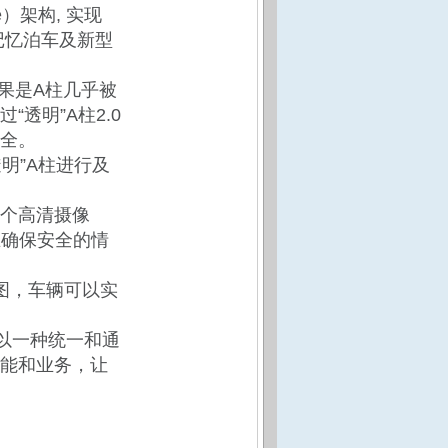
re）架构, 实现
、记忆泊车及新型
效果是A柱几乎被
透明”A柱2.0
全。
明”A柱进行及
6个高清摄像
在确保安全的情
图，
车辆可以实
以一种统一和通
能和业务，让