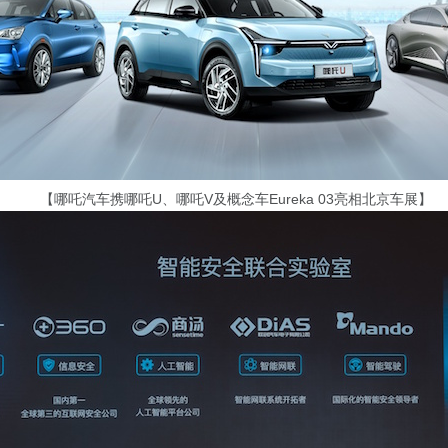
【哪吒汽车携哪吒U、哪吒V及概念车Eureka 03亮相北京车展】