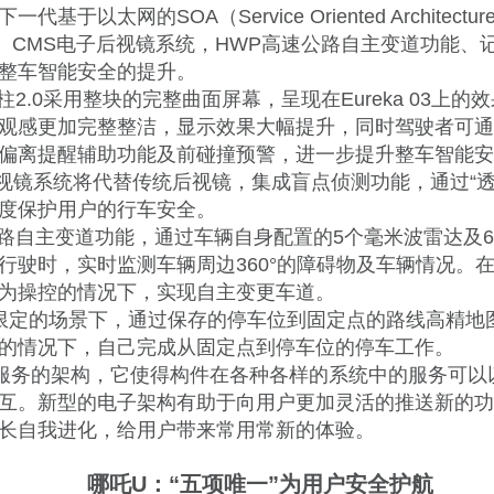
基于以太网的SOA（Service Oriented Architectu
2.0、CMS电子后视镜系统，HWP高速公路自主变道功能
整车智能安全的提升。
A柱2.0采用整块的完整曲面屏幕，呈现在Eureka 03上的
观感更加完整整洁，显示效果大幅提升，同时驾驶者可通过“
偏离提醒辅助功能及前碰撞预警，进一步提升整车智能安
后视镜系统将代替传统后视镜，集成盲点侦测功能，通过“透
度保护用户的行车安全。
公路自主变道功能，通过车辆自身配置的5个毫米波雷达及
行驶时，实时监测车辆周边360°的障碍物及车辆情况。
为操控的情况下，实现自主变更车道。
限定的场景下，通过保存的停车位到固定点的路线高精地
的情况下，自己完成从固定点到停车位的停车工作。
向服务的架构，它使得构件在各种各样的系统中的服务可以
互。新型的电子架构有助于向用户更加灵活的推送新的功
长自我进化，给用户带来常用常新的体验。
哪吒U：“五项唯一”为用户安全护航