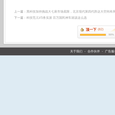
上一篇：
黑科技加持挑战大七座市场底限，北京现代第四代胜达大空间布
下一篇：
科技范儿VS务实派 百万国民神车就该这么选
顶一下
(82)
99%
关于我们
-
合作伙伴
-
广告服