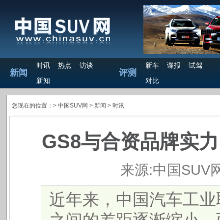
时讯
热点
访谈
新车
谍报
试驾
新闻
评测
新知
对比
您现在的位置：>
中国SUV网
> 新闻 >
时讯
GS8与合资品牌实力
来源:中国SUV
近年来，中国汽车工业