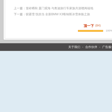
上一篇：
篁岭晒秋 厦门观海 与奥迪旅行车家族共游赣闽福地
下一篇：
驭疆雪 悦担当 全新BMW X3喀纳斯冰雪体验之旅
顶一下
(84)
100
关于我们
-
合作伙伴
-
广告服