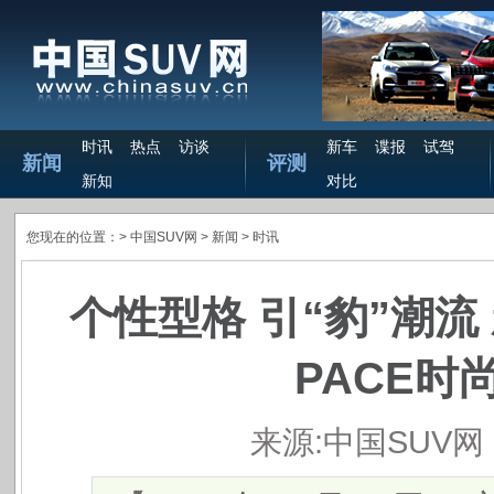
时讯
热点
访谈
新车
谍报
试驾
新闻
评测
新知
对比
您现在的位置：>
中国SUV网
> 新闻 >
时讯
个性型格 引“豹”潮流
PACE时
来源:中国SUV网