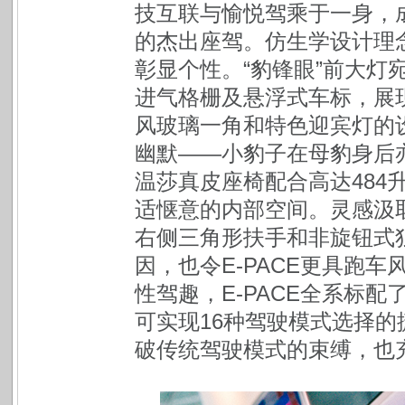
技互联与愉悦驾乘于一身，
的杰出座驾。仿生学设计理念与
彰显个性。“豹锋眼”前大灯
进气格栅及悬浮式车标，展
风玻璃一角和特色迎宾灯的
幽默——小豹子在母豹身后
温莎真皮座椅配合高达484升
适惬意的内部空间。灵感汲取
右侧三角形扶手和非旋钮式
因，也令E-PACE更具跑
性驾趣，E-PACE全系标
可实现16种驾驶模式选择的
破传统驾驶模式的束缚，也